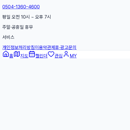
0504-1360-4600
평일 오전 10시 ~ 오후 7시
주말·공휴일 휴무
서비스
개인정보처리방침
이용약관
제휴·광고문의
홈
지도
캘린더
관심
MY